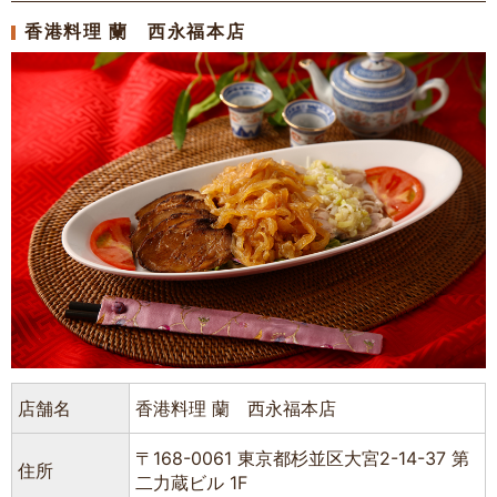
香港料理 蘭 西永福本店
店舗名
香港料理 蘭 西永福本店
〒168-0061 東京都杉並区大宮2-14-37 第
住所
二力蔵ビル 1F