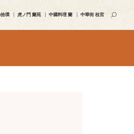
の拾璞
虎ノ門 蘭苑
中國料理 蘭
中華街 桂宮